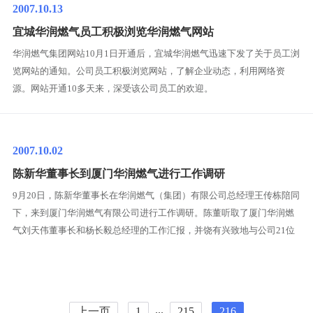
2007.10.13
宜城华润燃气员工积极浏览华润燃气网站
华润燃气集团网站10月1日开通后，宜城华润燃气迅速下发了关于员工浏
览网站的通知。公司员工积极浏览网站，了解企业动态，利用网络资
源。网站开通10多天来，深受该公司员工的欢迎。
2007.10.02
陈新华董事长到厦门华润燃气进行工作调研
9月20日，陈新华董事长在华润燃气（集团）有限公司总经理王传栋陪同
下，来到厦门华润燃气有限公司进行工作调研。陈董听取了厦门华润燃
气刘天伟董事长和杨长毅总经理的工作汇报，并饶有兴致地与公司21位
高中层管理人员进行了座谈交流，仔细询问了厦门华润燃气成立6个月以
来的业务发展及人力资源发展情况。座谈中，员工们踊跃发言，纷纷向
陈董汇报了公司改制过程中如何实现平稳过渡，采取何种措施保证安全
生产，怎样通过机制改
...
上一页
1
215
216