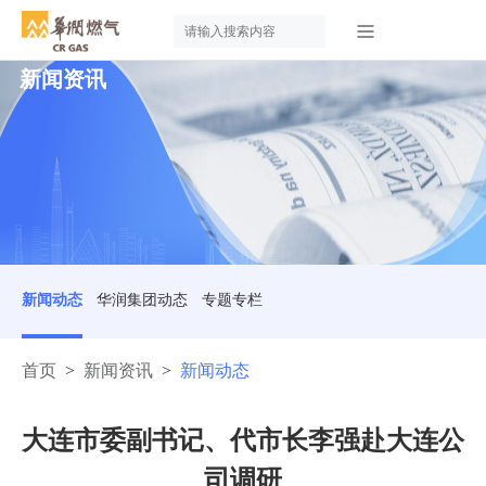
新闻资讯
新闻动态
华润集团动态
专题专栏
首页
>
新闻资讯
>
新闻动态
大连市委副书记、代市长李强赴大连公
司调研