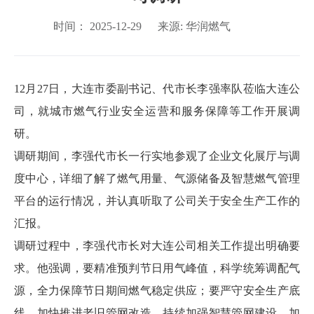
时间：
2025-12-29
来源:
华润燃气
12月27日，大连市委副书记、代市长李强率队莅临大连公
司，就城市燃气行业安全运营和服务保障等工作开展调
研。
调研期间，李强代市长一行实地参观了企业文化展厅与调
度中心，详细了解了燃气用量、气源储备及智慧燃气管理
平台的运行情况，并认真听取了公司关于安全生产工作的
汇报。
调研过程中，李强代市长对大连公司相关工作提出明确要
求。他强调，要精准预判节日用气峰值，科学统筹调配气
源，全力保障节日期间燃气稳定供应；要严守安全生产底
线，加快推进老旧管网改造，持续加强智慧管网建设，加