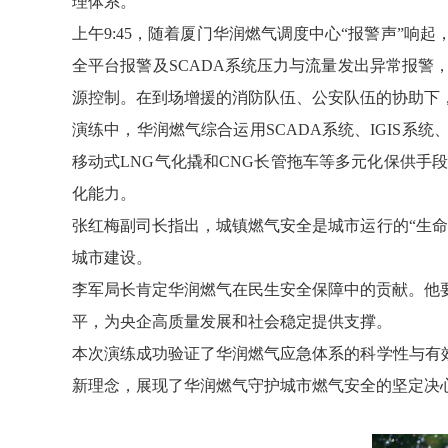
理体系。
上午9:45，随着厦门华润燃气调度中心“报警声”
全平台报警及SCADA系统压力与流量发出异常报
源控制。在到场增援的消防队伍、公安队伍的协助下
演练中，华润燃气综合运用SCADA系统、IGIS系
移动式LNG气化撬和CNG长管拖车等多元化保供
化能力。
张红梅副司长指出，城镇燃气安全是城市运行的“生
城市建设。
李军局长肯定华润燃气在民生安全保障中的贡献。他
平，为央企高质量发展和社会稳定提供支撑。
本次演练成功验证了华润燃气应急体系的科学性与有
新理念，展现了华润燃气守护城市燃气安全的坚定决