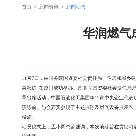
首页
>
新闻资讯
>
新闻动态
华润燃气
11月7日，由国务院国资委社会责任局、住房和城乡
急演练”在厦门成功举办。国务院国资委社会责任局
导出席活动，中国石油化工集团等15家中央企业代表
演练前，与会嘉宾参观了主题展陈及燃气设备展示区
设施。
动员仪式上，孟小周总监强调，本次演练旨在贯彻习