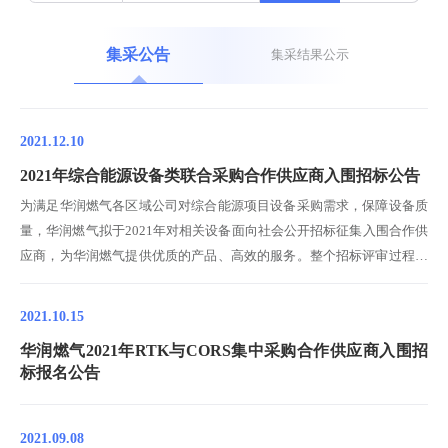
集采公告
集采结果公示
2021.12.10
2021年综合能源设备类联合采购合作供应商入围招标公告
为满足华润燃气各区域公司对综合能源项目设备采购需求，保障设备质
量，华润燃气拟于2021年对相关设备面向社会公开招标征集入围合作供
应商，为华润燃气提供优质的产品、高效的服务。整个招标评审过程分
为“公告报名、现场考察评审”2个阶段。欢迎符合条件的供应商报名参
加。
2021.10.15
华润燃气2021年RTK与CORS集中采购合作供应商入围招
标报名公告
2021.09.08