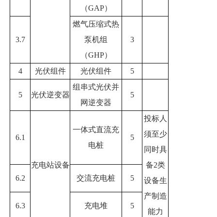
（
GAP
）
燃气压缩式热
3.7
泵机组
3
（
GHP
）
4
光伏组件
光伏组件
5
组串式光伏并
5
光伏逆变器
5
网逆变器
投标人
一体式直流充
须至少
6.1
5
电桩
同时具
充电站设备
备
2
类
6.2
交流充电桩
5
设备生
产制造
6.3
充电堆
5
能力