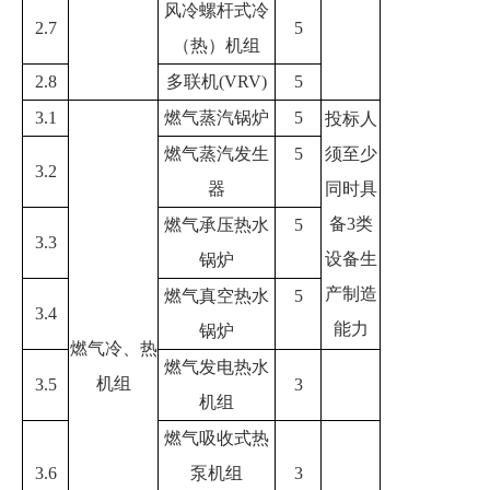
风冷螺杆式冷
2.7
5
（热）机组
2.8
多联机
(VRV)
5
3.1
燃气蒸汽锅炉
5
投标人
燃气蒸汽发生
5
须至少
3.2
器
同时具
备
3
类
燃气承压热水
5
3.3
设备生
锅炉
产制造
燃气真空热水
5
3.4
能力
锅炉
燃气冷、热
燃气发电热水
机组
3.5
3
机组
燃气吸收式热
3.6
泵机组
3