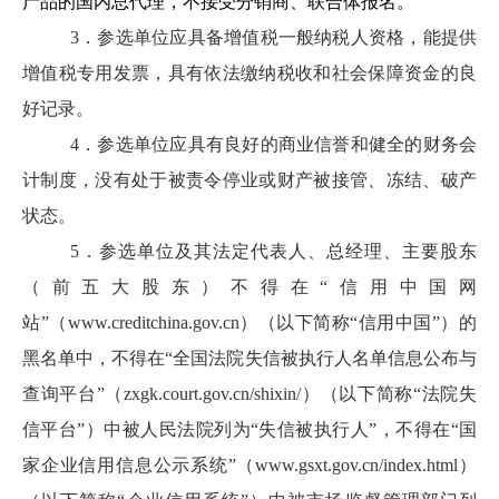
产品的国内总代理，不接受分销商、联合体报名。
3．
参选单位应具备增值税一般纳税人资格，能提供
增值税专用发票，具有依法缴纳税收和社会保障资金的良
好记录。
4．
参选单位应具有良好的商业信誉和健全的财务会
计制度，没有处于被责令停业或财产被接管、冻结、破产
状态。
5．
参选单位及其法定代表人、总经理、主要股东
（前五大股东）不得在
“
信用中国网
站
”
（
www.creditchina.gov.cn
）（以下简称
“
信用中国
”
）的
黑名单中，不得在
“
全国法院失信被执行人名单信息公布与
查询平台
”
（
zxgk.court.gov.cn/shixin/
）（以下简称
“
法院失
信平台
”
）中被人民法院列为
“
失信被执行人
”
，不得在
“
国
家企业信用信息公示系统
”
（
www.gsxt.gov.cn/index.html
）