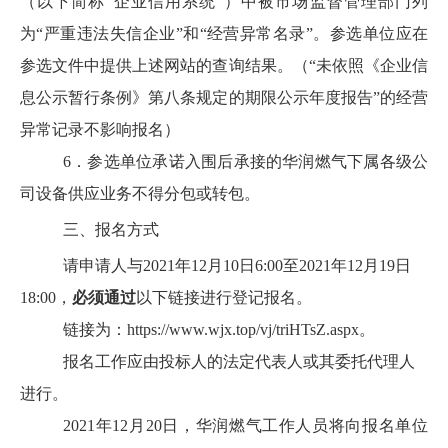
（以下简称
“
企业信用系统
”
）中被市场监督管理部门列
为
“
严重违法失信企业
”
和
“
经营异常名录
”
。参选单位应在
参选文件中提供上述网站的查询结果。（
“
未依照《企业信
息公示暂行条例》第八条规定的期限公示年度报告
”
的经营
异常记录不影响报名）
6．
参选单位承诺入围后承接的华润燃气下属各级公
司设备供应业务不得分包或转包。
三、
报名方式
请申请人与
2021
年
12
月
10
日
6:00
至
2021
年
12
月
19
日
18:00
，
必须通过
以下链接进行登记报名。
链接为：
https://www.wjx.top/vj/triHTsZ.aspx
。
报名工作应由投标人的法定代表人或其委托代理人
进行。
2021
年
12
月
20
日，华润燃气工作人员将向
报名单位