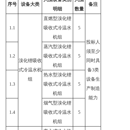
序号
设备大类
备注
明细
数量
直燃型溴化锂
1.1
吸收式冷温水
5
机组
投标人
蒸汽型溴化锂
须至少
1.2
吸收式冷温水
5
溴化锂吸收
同时具
机组
式冷温水机
备
3
类
热水型溴化锂
组
设备生
1.3
吸收式冷温水
5
产制造
机组
能力
烟气型溴化锂
1.4
吸收式冷温水
5
机组