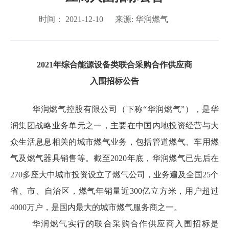
时间：
2021-12-10
来源:
华润燃气
2021
年综合能源设备类联合采购合作供应商
入围
招标
公告
华润燃气控股有限公司（下称
“
华润燃气
”
），是华
润集团战略业务单元之一，主要在中国内地投资经营与大
众生活息息相关的城市燃气业务，包括管道燃气、车用燃
气及燃气器具销售等。截至
2020
年底，华润燃气已先后在
270
多座大中城市投资设立了燃气公司，业务遍及全国
25
个
省、市、自治区，燃气年销量近
300
亿立方米，用户超过
4000
万户，是国内最大的城市燃气服务商之一。
华润燃气实行的
联合采购
合作
供应商入围招标是