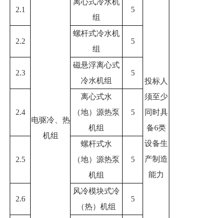
离心式冷水机
2.1
5
组
螺杆式冷水机
2.2
5
组
磁悬浮离心式
2.3
5
冷水机组
投标人
离心式水
须至少
2.4
（地）源热泵
5
同时具
电驱冷、热
机组
备
6
类
机组
设备生
螺杆式水
产制造
2.5
（地）源热泵
5
能力
机组
风冷模块式冷
2.6
5
（热）机组