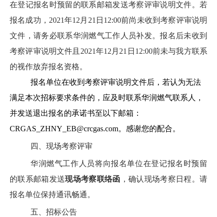
在登记报名时预留的联系邮箱发送考察评审说明文件。若
报名成功，
2021
年
12
月
21
日
12:00
前尚未收到考察评审说明
文件，请务必联系华润燃气工作人员补发。报名后未收到
考察评审说明文件且
2021
年
12
月
21
日
12:00
前未与我方联系
的视作放弃报名资格。
报名单位在收到考察评审说明文件后，若认为无法
满足本次招标要求条件的，应及时联系华润燃气联系人，
并发送退出报名的承诺书至以下邮箱：
CRGAS_ZHNY_EB@crcgas.com
。感谢您的配合。
四、
现场考察评审
华润燃气工作人员将向报名单位在登记报名时预留
的联系邮箱发送
现场考察联络函
，确认现场考察日程。
请
报名单位
保持通讯畅通。
五、
招标公告