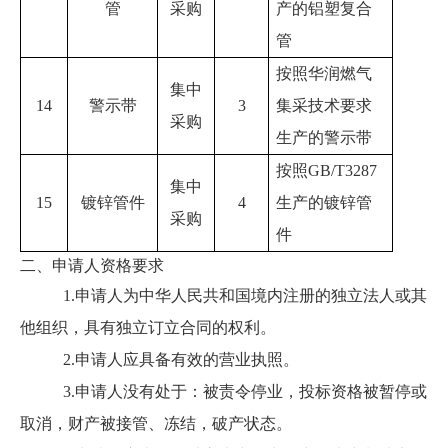
管
采购
产的铝塑复合
管
按照华润燃气
集中
14
警示带
3
集采技术要求
采购
生产的警示带
按照GB/T3287
集中
15
镀锌管件
4
生产的镀锌管
采购
件
二、申请人资格要求
1.申请人为中华人民共和国境内注册的独立法人或其
他组织，具有独立订立合同的权利。
2.申请人应具备有效的营业执照。
3.申请人没有处于：被责令停业，投标资格被暂停或
取消，财产被接管、冻结，破产状态。