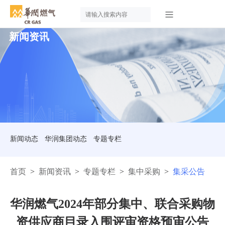
新闻资讯
新闻动态
华润集团动态
专题专栏
首页
>
新闻资讯
>
专题专栏
>
集中采购
>
集采公告
华润燃气2024年部分集中、联合采购物
资供应商目录入围评审资格预审公告