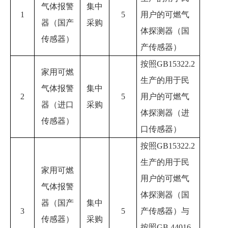
气体报警
集中
1
5
用户的可燃气
器（国产
采购
体探测器（国
传感器）
产传感器）
按照GB15322.2
家用可燃
生产的用于民
气体报警
集中
2
5
用户的可燃气
器（进口
采购
体探测器（进
传感器）
口传感器）
按照GB15322.2
生产的用于民
家用可燃
用户的可燃气
气体报警
体探测器（国
器（国产
集中
3
5
产传感器）与
传感器）
采购
按照GB 44016