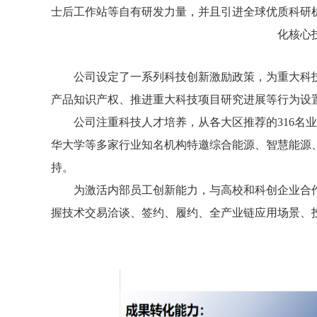
士后工作站等自有研发力量，并且引进全球优质科研
化核心
公司设定了一系列科技创新激励政策，为重大科
产品知识产权、推进重大科技项目研究进展等行为设
公司注重科技人才培养，从各大区推荐的316名
华大学等多家行业知名机构特邀综合能源、智慧能源
持。
为激活内部员工创新能力，与高校和科创企业合
握技术交易洽谈、签约、履约、全产业链应用场景、