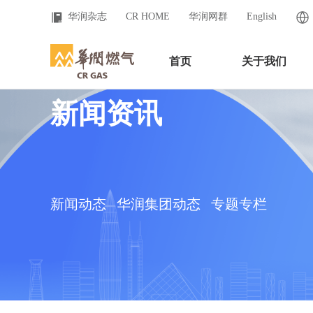
华润杂志
CR HOME
华润网群
English
首页
关于我们
新闻资讯
新闻动态
华润集团动态
专题专栏