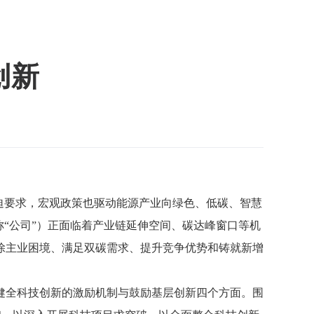
创新
紧迫要求，宏观政策也驱动能源产业向绿色、低碳、智慧
“公司”）正面临着产业链延伸空间、碳达峰窗口等机
除主业困境、满足双碳需求、提升竞争优势和铸就新增
健全科技创新的激励机制与鼓励基层创新四个方面。围