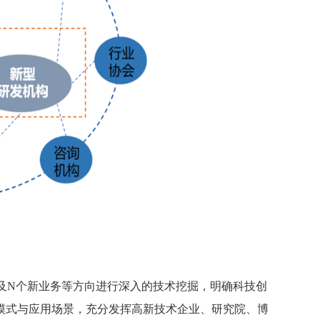
及N个新业务等方向进行深入的技术挖掘，明确科技创
模式与应用场景，充分发挥高新技术企业、研究院、博