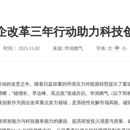
企改革三年行动助力科技
中
时间：
2021-11-02
来源:
华润燃气
字体:
大
小
三年行动的攻坚之年。随着日益加重的环境压力对能源转型提出了
晰，“稳增长、早达峰、高点低”渐成共识。华润燃气（以下简称
技创新作为国企改革重点发力领域，是系统性化解市场风险、破
技研发能力与科技服务能力的建设、提高研发投入强度与质量、