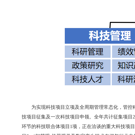
为实现科技项目立项及全周期管理常态化，管控
技项目征集及一次科技项目申领。全年共计征集项目22
环节的科技联合体项目1项，正在洽谈的重大科技项目