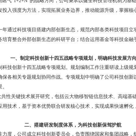
润燃气“1+2+N”的战略方向，公司秉承以健全科技管理机制为
发投入强度为方法，实现拓展业务边界，推动能源升级，掌握核
这一年通过科技项目搭建内部创新生态，规范内部各类科技项目
务培育整合外部创新生态的科研平台；结合运用基金等科技金融手
一、制定科技创新十四五战略专项规划，明确科技发展方
制科技创新十四五战略专项规划。规划编制工作注重研读上级规
确保各相关专题规划协同作战。专项规划中明确了公司科技创新
景。
向六大共性关键技术展开研究，包括云大物移智链信息技术、高端
应用技术，基于资本优势联合研发核心技术，实现成果快速孵化
二、搭建研发制度体系，为科技创新保驾护航
注力度，公司成立科技创新委员会，负责围绕国家和集团战略，