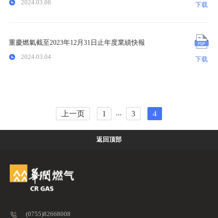
2024.03.08
下载
重慶燃氣截至2023年12月31日止年度業績快報
2024.03.04
下载
...
上一页
1
3
4
返回顶部
首
关
(0755)82668008
新