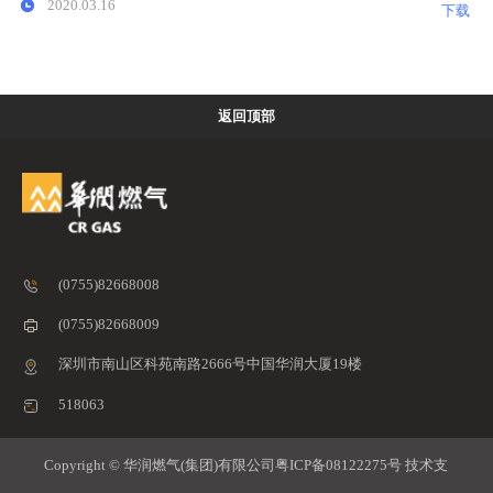
2020.03.16
下载
返回顶部
首
关
(0755)82668008
新
(0755)82668009
文
深圳市南山区科苑南路2666号中国华润大厦19楼
业
518063
投
Copyright © 华润燃气(集团)有限公司
粤ICP备08122275号
技术支